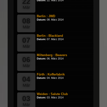
22
Datum:
22. März 2014
Mär
Berlin : JWD
08
Datum:
08. März 2014
Mär
Berlin : Blackland
07
Datum:
07. März 2014
Mär
Miltenberg : Beavers
06
Datum:
06. März 2014
Mär
Fürth : Kofferfabrik
04
Datum:
04. März 2014
Mär
Weiden : Salute Club
03
Datum:
03. März 2014
Mär