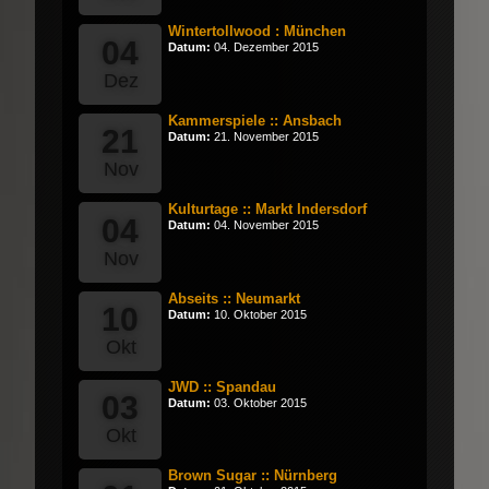
Wintertollwood : München
04
Datum:
04. Dezember 2015
Dez
Kammerspiele :: Ansbach
21
Datum:
21. November 2015
Nov
Kulturtage :: Markt Indersdorf
04
Datum:
04. November 2015
Nov
Abseits :: Neumarkt
10
Datum:
10. Oktober 2015
Okt
JWD :: Spandau
03
Datum:
03. Oktober 2015
Okt
Brown Sugar :: Nürnberg