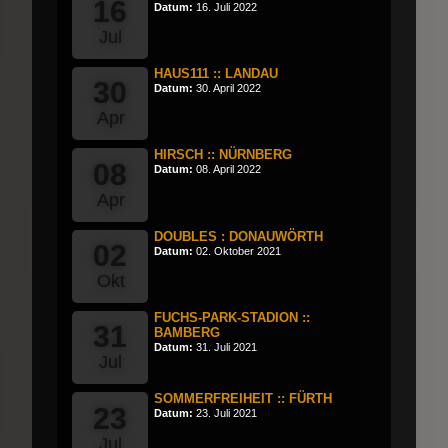
16
Datum:
16. Juli 2022
Jul
HAUS111 :: LANDAU
30
Datum:
30. April 2022
Apr
HIRSCH :: NÜRNBERG
08
Datum:
08. April 2022
Apr
DOUBLES : DONAUWÖRTH
02
Datum:
02. Oktober 2021
Okt
FUCHS-PARK-STADION ::
31
BAMBERG
Datum:
31. Juli 2021
Jul
SOMMERFREIHEIT :: FÜRTH
23
Datum:
23. Juli 2021
Jul