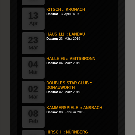
KITSCH :: KRONACH
13
Datum:
13. April 2019
Apr
HAUS 111 :: LANDAU
23
Datum:
23. März 2019
Mär
HALLE 96 :: VEITSBRONN
04
Datum:
04. März 2019
Mär
DOUBLES STAR CLUB ::
02
DONAUWÖRTH
Datum:
02. März 2019
Mär
KAMMERSPIELE :: ANSBACH
08
Datum:
08. Februar 2019
Feb
HIRSCH :: NÜRNBERG