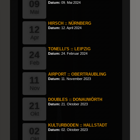
09
Datum:
09. Mai 2024
Mai
HIRSCH :: NÜRNBERG
12
Datum:
12. April 2024
Apr
TONELLI'S :: LEIPZIG
24
Datum:
24. Februar 2024
Feb
AIRPORT :: OBERTRAUBLING
11
Datum:
11. November 2023
Nov
DOUBLES :: DONAUWÖRTH
21
Datum:
21. Oktober 2023
Okt
KULTURBODEN :: HALLSTADT
02
Datum:
02. Oktober 2023
Okt