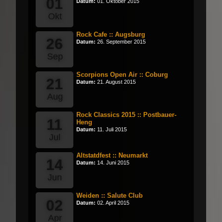
01
Datum:
01. Oktober 2015
Okt
Rock Cafe :: Augsburg
26
Datum:
26. September 2015
Sep
Scorpions Open Air :: Coburg
21
Datum:
21. August 2015
Aug
Rock Classics 2015 :: Postbauer-
11
Heng
Datum:
11. Juli 2015
Jul
Altstatdfest :: Neumarkt
14
Datum:
14. Juni 2015
Jun
Weiden :: Salute Club
02
Datum:
02. April 2015
Apr