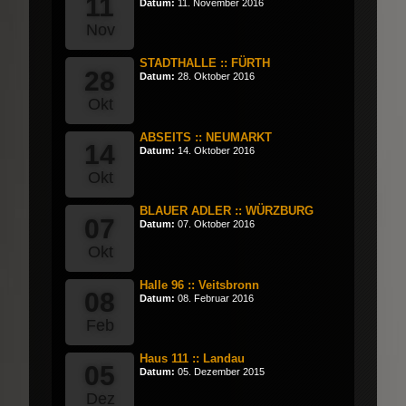
11
Datum:
11. November 2016
Nov
STADTHALLE :: FÜRTH
28
Datum:
28. Oktober 2016
Okt
ABSEITS :: NEUMARKT
14
Datum:
14. Oktober 2016
Okt
BLAUER ADLER :: WÜRZBURG
07
Datum:
07. Oktober 2016
Okt
Halle 96 :: Veitsbronn
08
Datum:
08. Februar 2016
Feb
Haus 111 :: Landau
05
Datum:
05. Dezember 2015
Dez