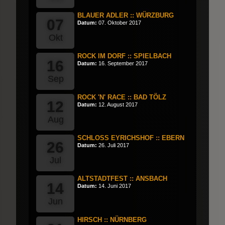
BLAUER ADLER :: WÜRZBURG
07
Datum:
07. Oktober 2017
Okt
ROCK IM DORF :: SPIELBACH
16
Datum:
16. September 2017
Sep
ROCK 'N' RACE :: BAD TÖLZ
12
Datum:
12. August 2017
Aug
SCHLOSS EYRICHSHOF :: EBERN
26
Datum:
26. Juli 2017
Jul
ALTSTADTFEST :: ANSBACH
14
Datum:
14. Juni 2017
Jun
HIRSCH :: NÜRNBERG