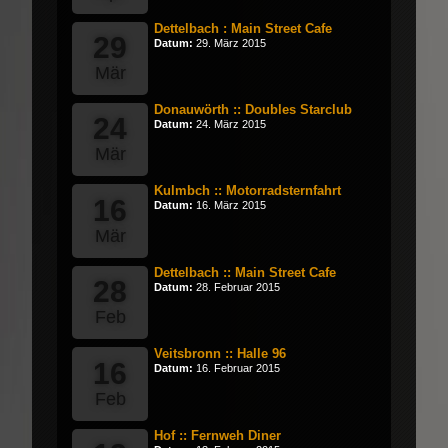
Dettelbach : Main Street Cafe
29
Datum:
29. März 2015
Mär
Donauwörth :: Doubles Starclub
24
Datum:
24. März 2015
Mär
Kulmbch :: Motorradsternfahrt
16
Datum:
16. März 2015
Mär
Dettelbach :: Main Street Cafe
28
Datum:
28. Februar 2015
Feb
Veitsbronn :: Halle 96
16
Datum:
16. Februar 2015
Feb
Hof :: Fernweh Diner