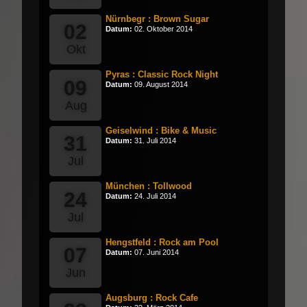
Nürnbegr : Brown Sugar
02
Datum:
02. Oktober 2014
Okt
Pyras : Classic Rock Night
09
Datum:
09. August 2014
Aug
Geiselwind : Bike & Music
31
Datum:
31. Juli 2014
Jul
München : Tollwood
24
Datum:
24. Juli 2014
Jul
Hengstfeld : Rock am Pool
07
Datum:
07. Juni 2014
Jun
Augsburg : Rock Cafe