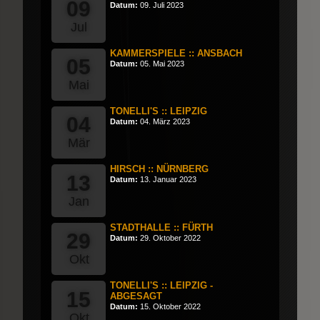
09
Datum:
09. Juli 2023
Jul
KAMMERSPIELE :: ANSBACH
05
Datum:
05. Mai 2023
Mai
TONELLI'S :: LEIPZIG
04
Datum:
04. März 2023
Mär
HIRSCH :: NÜRNBERG
13
Datum:
13. Januar 2023
Jan
STADTHALLE :: FÜRTH
29
Datum:
29. Oktober 2022
Okt
TONELLI'S :: LEIPZIG -
15
ABGESAGT
Datum:
15. Oktober 2022
Okt