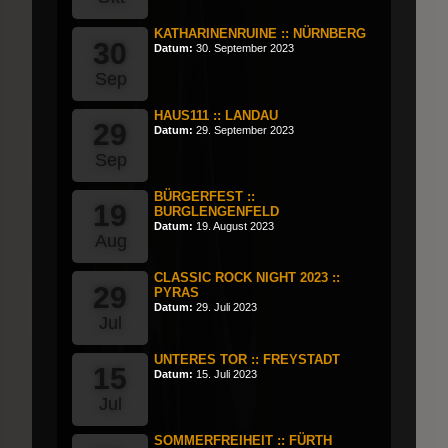
KATHARINENRUINE :: NÜRNBERG
30
Datum:
30. September 2023
Sep
HAUS111 :: LANDAU
29
Datum:
29. September 2023
Sep
BÜRGERFEST ::
19
BURGLENGENFELD
Datum:
19. August 2023
Aug
CLASSIC ROCK NIGHT 2023 ::
29
PYRAS
Datum:
29. Juli 2023
Jul
UNTERES TOR :: FREYSTADT
15
Datum:
15. Juli 2023
Jul
SOMMERFREIHEIT :: FÜRTH