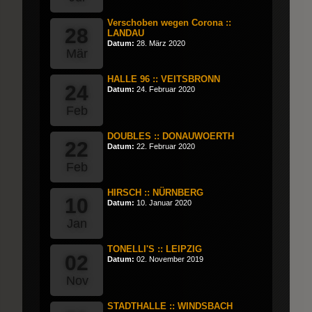
Verschoben wegen Corona ::
28
LANDAU
Datum:
28. März 2020
Mär
HALLE 96 :: VEITSBRONN
24
Datum:
24. Februar 2020
Feb
DOUBLES :: DONAUWOERTH
22
Datum:
22. Februar 2020
Feb
HIRSCH :: NÜRNBERG
10
Datum:
10. Januar 2020
Jan
TONELLI'S :: LEIPZIG
02
Datum:
02. November 2019
Nov
STADTHALLE :: WINDSBACH