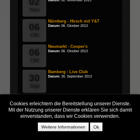
02
Datum:
02. November 2013
Nov
Nürnberg - Hirsch mit Y&T
06
Datum:
06. Oktober 2013
Okt
Neumarkt - Cooper's
06
Datum:
06. Oktober 2013
Okt
Bamberg : Live Club
30
Datum:
30. September 2013
Sep
Lichtenfels : mit Alice Cooper
04
Datum:
04. August 2013
Cookies erleichtern die Bereitstellung unserer Dienste.
Mit der Nutzung unserer Dienste erklären Sie sich damit
Aug
einverstanden, dass wir Cookies verwenden.
Geiselwind - Bike & Music
03
Ok
Weitere Informationen
Datum:
03. August 2013
Aug