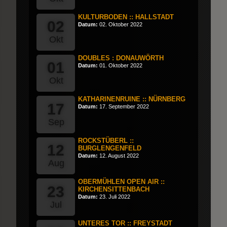
KULTURBODEN :: HALLSTADT
02
Datum:
02. Oktober 2022
Okt
DOUBLES : DONAUWÖRTH
01
Datum:
01. Oktober 2022
Okt
KATHARINENRUINE :: NÜRNBERG
17
Datum:
17. September 2022
Sep
ROCKSTÜBERL ::
12
BURGLENGENFELD
Datum:
12. August 2022
Aug
OBERMÜHLEN OPEN AIR ::
23
KIRCHENSITTENBACH
Datum:
23. Juli 2022
Jul
UNTERES TOR :: FREYSTADT