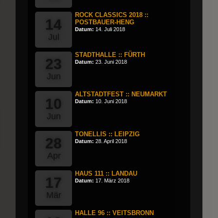
ROCK CLASSICS 2018 ::
14
POSTBAUER-HENG
Datum:
14. Juli 2018
Jul
STADTHALLE :: FÜRTH
23
Datum:
23. Juni 2018
Jun
ALTSTADTFEST :: NEUMARKT
10
Datum:
10. Juni 2018
Jun
TONELLIS :: LEIPZIG
28
Datum:
28. April 2018
Apr
HAUS 111 :: LANDAU
17
Datum:
17. März 2018
Mär
HALLE 96 :: VEITSBRONN