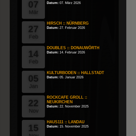
07
Datum:
07. März 2026
Mär
HIRSCH :: NÜRNBERG
27
Datum:
27. Februar 2026
Feb
DOUBLES :: DONAUWÖRTH
14
Datum:
14. Februar 2026
Feb
KULTURBODEN :: HALLSTADT
05
Datum:
05. Januar 2026
Jan
ROCKCAFE GROLL ::
22
NEUKIRCHEN
Datum:
22. November 2025
Nov
HAUS111 :: LANDAU
15
Datum:
15. November 2025
Nov