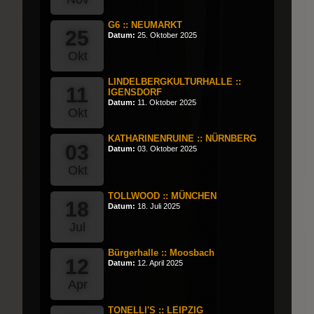
G6 :: NEUMARKT
25
Datum:
25. Oktober 2025
Okt
LINDELBERGKULTURHALLE ::
11
IGENSDORF
Datum:
11. Oktober 2025
Okt
KATHARINENRUINE :: NÜRNBERG
03
Datum:
03. Oktober 2025
Okt
TOLLWOOD :: MÜNCHEN
18
Datum:
18. Juli 2025
Jul
Bürgerhalle :: Moosbach
12
Datum:
12. April 2025
Apr
TONELLI'S :: LEIPZIG