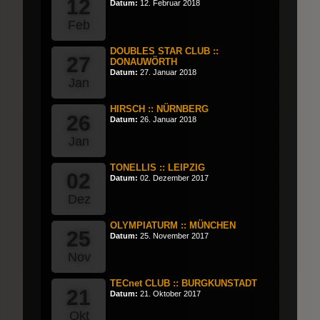
12
Datum:
12. Februar 2018
Feb
DOUBLES STAR CLUB ::
27
DONAUWÖRTH
Datum:
27. Januar 2018
Jan
HIRSCH :: NÜRNBERG
26
Datum:
26. Januar 2018
Jan
TONELLIS :: LEIPZIG
02
Datum:
02. Dezember 2017
Dez
OLYMPIATURM :: MÜNCHEN
25
Datum:
25. November 2017
Nov
TECnet CLUB :: BURGKUNSTADT
21
Datum:
21. Oktober 2017
Okt