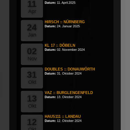
11
Datum:
11. April 2025
Apr
HIRSCH :: NÜRNBERG
24
Datum:
24. Januar 2025
Jan
KL 17 :: DÖBELN
02
Datum:
02. November 2024
Nov
DOUBLES :: DONAUWÖRTH
31
Datum:
31. Oktober 2024
Okt
VAZ :: BURGLENGENFELD
13
Datum:
13. Oktober 2024
Okt
HAUS111 :: LANDAU
12
Datum:
12. Oktober 2024
Okt