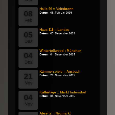
Halle 96 :: Veitsbronn
08
Datum:
08. Februar 2016
Feb
Haus 111 :: Landau
05
Datum:
05. Dezember 2015
Dez
Wintertollwood : München
04
Datum:
04. Dezember 2015
Dez
Kammerspiele :: Ansbach
21
Datum:
21. November 2015
Nov
Kulturtage :: Markt Indersdorf
04
Datum:
04. November 2015
Nov
Abseits :: Neumarkt