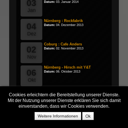
03
Datum:
03. Januar 2014
Jan
Nürnberg : Rockfabrik
04
Datum:
04. Dezember 2013
Dez
Coburg : Cafe Anders
02
Datum:
02. November 2013
Nov
Nürnberg - Hirsch mit Y&T
06
Datum:
06. Oktober 2013
Okt
Neumarkt - Cooper's
06
Cookies erleichtern die Bereitstellung unserer Dienste.
Datum:
06. Oktober 2013
Mit der Nutzung unserer Dienste erklären Sie sich damit
Okt
einverstanden, dass wir Cookies verwenden.
Bamberg : Live Club
Ok
Weitere Informationen
30
Datum:
30. September 2013
Sep