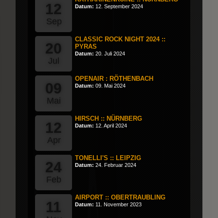
12
Datum:
12. September 2024
Sep
CLASSIC ROCK NIGHT 2024 ::
20
PYRAS
Datum:
20. Juli 2024
Jul
OPENAIR : RÖTHENBACH
09
Datum:
09. Mai 2024
Mai
HIRSCH :: NÜRNBERG
12
Datum:
12. April 2024
Apr
TONELLI'S :: LEIPZIG
24
Datum:
24. Februar 2024
Feb
AIRPORT :: OBERTRAUBLING
11
Datum:
11. November 2023