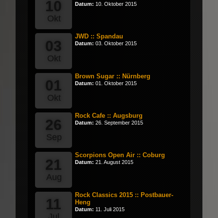
10
Datum:
10. Oktober 2015
Okt
JWD :: Spandau
03
Datum:
03. Oktober 2015
Okt
Brown Sugar :: Nürnberg
01
Datum:
01. Oktober 2015
Okt
Rock Cafe :: Augsburg
26
Datum:
26. September 2015
Sep
Scorpions Open Air :: Coburg
21
Datum:
21. August 2015
Aug
Rock Classics 2015 :: Postbauer-
11
Heng
Datum:
11. Juli 2015
Jul