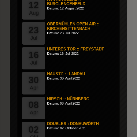
12
BURGLENGENFELD
Datum:
12. August 2022
Aug
OBERMÜHLEN OPEN AIR ::
23
KIRCHENSITTENBACH
Datum:
23. Juli 2022
Jul
UNTERES TOR :: FREYSTADT
16
Datum:
16. Juli 2022
Jul
HAUS111 :: LANDAU
30
Datum:
30. April 2022
Apr
HIRSCH :: NÜRNBERG
08
Datum:
08. April 2022
Apr
DOUBLES : DONAUWÖRTH
02
Datum:
02. Oktober 2021