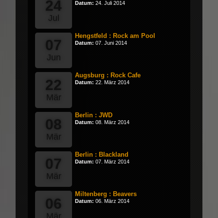
24
Datum:
24. Juli 2014
Jul
Hengstfeld : Rock am Pool
07
Datum:
07. Juni 2014
Jun
Augsburg : Rock Cafe
22
Datum:
22. März 2014
Mär
Berlin : JWD
08
Datum:
08. März 2014
Mär
Berlin : Blackland
07
Datum:
07. März 2014
Mär
Miltenberg : Beavers
06
Datum:
06. März 2014
Mär