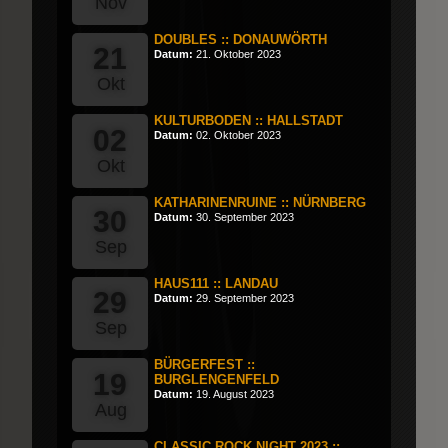
Nov
DOUBLES :: DONAUWÖRTH
21
Datum:
21. Oktober 2023
Okt
KULTURBODEN :: HALLSTADT
02
Datum:
02. Oktober 2023
Okt
KATHARINENRUINE :: NÜRNBERG
30
Datum:
30. September 2023
Sep
HAUS111 :: LANDAU
29
Datum:
29. September 2023
Sep
BÜRGERFEST ::
19
BURGLENGENFELD
Datum:
19. August 2023
Aug
CLASSIC ROCK NIGHT 2023 ::