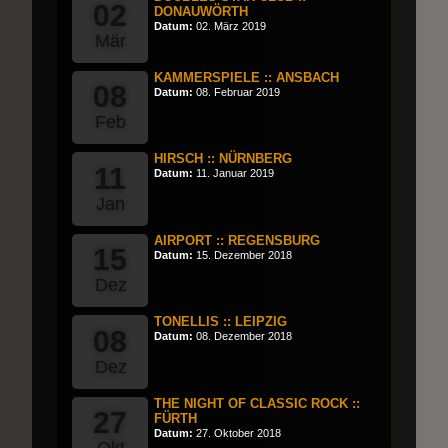
02
DONAUWÖRTH
Datum:
02. März 2019
Mär
KAMMERSPIELE :: ANSBACH
08
Datum:
08. Februar 2019
Feb
HIRSCH :: NÜRNBERG
11
Datum:
11. Januar 2019
Jan
AIRPORT :: REGENSBURG
15
Datum:
15. Dezember 2018
Dez
TONELLIS :: LEIPZIG
08
Datum:
08. Dezember 2018
Dez
THE NIGHT OF CLASSIC ROCK ::
27
FÜRTH
Datum:
27. Oktober 2018
Okt