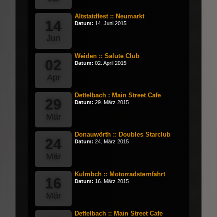
Altstatdfest :: Neumarkt
14
Datum:
14. Juni 2015
Jun
Weiden :: Salute Club
02
Datum:
02. April 2015
Apr
Dettelbach : Main Street Cafe
29
Datum:
29. März 2015
Mär
Donauwörth :: Doubles Starclub
24
Datum:
24. März 2015
Mär
Kulmbch :: Motorradsternfahrt
16
Datum:
16. März 2015
Mär
Dettelbach :: Main Street Cafe