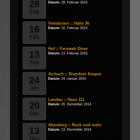
28
Datum:
28. Februar 2015
Feb
Veitsbronn :: Halle 96
16
Datum:
16. Februar 2015
Feb
Hof :: Fernweh Diner
13
Datum:
13. Februar 2015
Feb
Aichach :: Brandner Kaspar
24
Datum:
24. Januar 2015
Jan
Landau :: Haus 111
20
Datum:
20. Dezember 2014
Dez
Abenberg :: Rock und mehr
13
Datum:
13. Dezember 2014
Dez