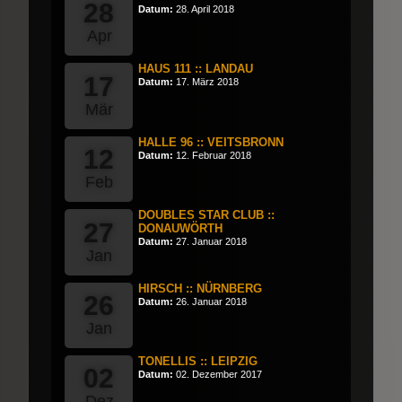
28
Datum:
28. April 2018
Apr
HAUS 111 :: LANDAU
17
Datum:
17. März 2018
Mär
HALLE 96 :: VEITSBRONN
12
Datum:
12. Februar 2018
Feb
DOUBLES STAR CLUB ::
27
DONAUWÖRTH
Datum:
27. Januar 2018
Jan
HIRSCH :: NÜRNBERG
26
Datum:
26. Januar 2018
Jan
TONELLIS :: LEIPZIG
02
Datum:
02. Dezember 2017
Dez