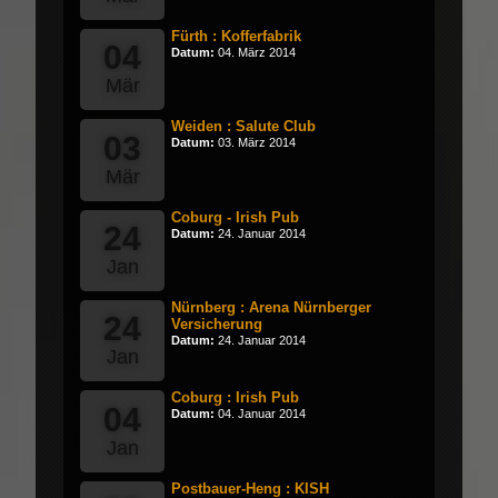
Fürth : Kofferfabrik
04
Datum:
04. März 2014
Mär
Weiden : Salute Club
03
Datum:
03. März 2014
Mär
Coburg - Irish Pub
24
Datum:
24. Januar 2014
Jan
Nürnberg : Arena Nürnberger
24
Versicherung
Datum:
24. Januar 2014
Jan
Coburg : Irish Pub
04
Datum:
04. Januar 2014
Jan
Postbauer-Heng : KISH