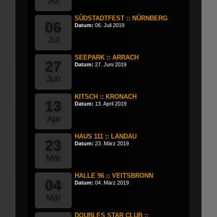
Jul
SÜDSTADTFEST :: NÜRNBERG
06
Datum:
06. Juli 2019
Jul
SEEPARK :: ARRACH
27
Datum:
27. Juni 2019
Jun
KITSCH :: KRONACH
13
Datum:
13. April 2019
Apr
HAUS 111 :: LANDAU
23
Datum:
23. März 2019
Mär
HALLE 96 :: VEITSBRONN
04
Datum:
04. März 2019
Mär
DOUBLES STAR CLUB ::