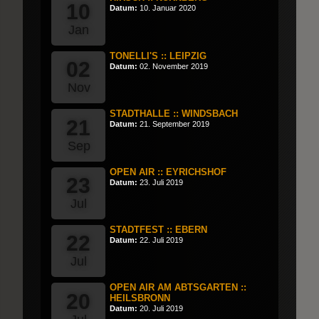
10
Datum:
10. Januar 2020
Jan
TONELLI'S :: LEIPZIG
02
Datum:
02. November 2019
Nov
STADTHALLE :: WINDSBACH
21
Datum:
21. September 2019
Sep
OPEN AIR :: EYRICHSHOF
23
Datum:
23. Juli 2019
Jul
STADTFEST :: EBERN
22
Datum:
22. Juli 2019
Jul
OPEN AIR AM ABTSGARTEN ::
20
HEILSBRONN
Datum:
20. Juli 2019