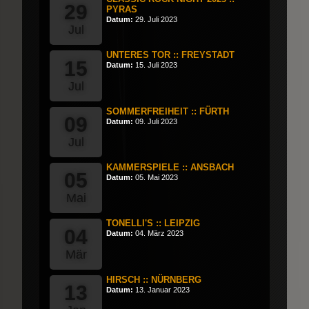
29
PYRAS
Datum:
29. Juli 2023
Jul
UNTERES TOR :: FREYSTADT
15
Datum:
15. Juli 2023
Jul
SOMMERFREIHEIT :: FÜRTH
09
Datum:
09. Juli 2023
Jul
KAMMERSPIELE :: ANSBACH
05
Datum:
05. Mai 2023
Mai
TONELLI'S :: LEIPZIG
04
Datum:
04. März 2023
Mär
HIRSCH :: NÜRNBERG
13
Datum:
13. Januar 2023