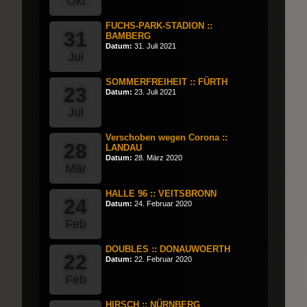
Okt
FUCHS-PARK-STADION ::
31
BAMBERG
Datum:
31. Juli 2021
Jul
SOMMERFREIHEIT :: FÜRTH
23
Datum:
23. Juli 2021
Jul
Verschoben wegen Corona ::
28
LANDAU
Datum:
28. März 2020
Mär
HALLE 96 :: VEITSBRONN
24
Datum:
24. Februar 2020
Feb
DOUBLES :: DONAUWOERTH
22
Datum:
22. Februar 2020
Feb
HIRSCH :: NÜRNBERG