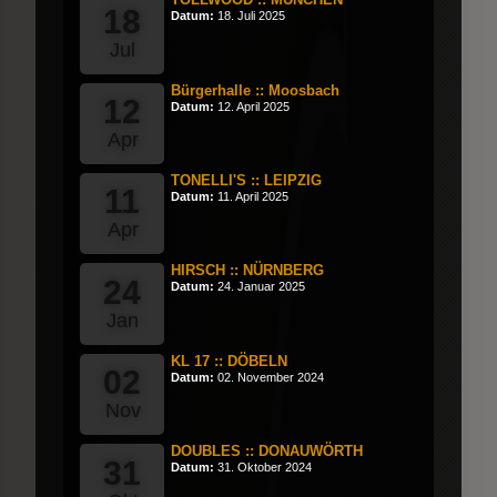
18
Datum:
18. Juli 2025
Jul
Bürgerhalle :: Moosbach
12
Datum:
12. April 2025
Apr
TONELLI'S :: LEIPZIG
11
Datum:
11. April 2025
Apr
HIRSCH :: NÜRNBERG
24
Datum:
24. Januar 2025
Jan
KL 17 :: DÖBELN
02
Datum:
02. November 2024
Nov
DOUBLES :: DONAUWÖRTH
31
Datum:
31. Oktober 2024