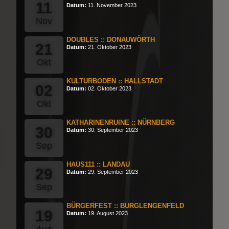
11
Datum:
11. November 2023
Nov
DOUBLES :: DONAUWÖRTH
21
Datum:
21. Oktober 2023
Okt
KULTURBODEN :: HALLSTADT
02
Datum:
02. Oktober 2023
Okt
KATHARINENRUINE :: NÜRNBERG
30
Datum:
30. September 2023
Sep
HAUS111 :: LANDAU
29
Datum:
29. September 2023
Sep
BÜRGERFEST :: BURGLENGENFELD
19
Datum:
19. August 2023
Aug