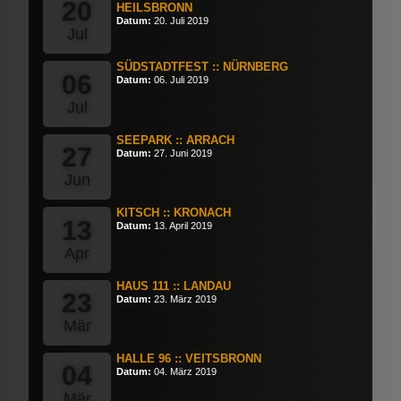
20
HEILSBRONN
Datum:
20. Juli 2019
Jul
SÜDSTADTFEST :: NÜRNBERG
06
Datum:
06. Juli 2019
Jul
SEEPARK :: ARRACH
27
Datum:
27. Juni 2019
Jun
KITSCH :: KRONACH
13
Datum:
13. April 2019
Apr
HAUS 111 :: LANDAU
23
Datum:
23. März 2019
Mär
HALLE 96 :: VEITSBRONN
04
Datum:
04. März 2019
Mär