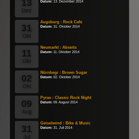
13
Datum:
13. Dezember 2014
Dez
Augsburg : Rock Cafe
31
Datum:
31. Oktober 2014
Okt
Neumarkt : Abseits
11
Datum:
11. Oktober 2014
Okt
Nürnbegr : Brown Sugar
02
Datum:
02. Oktober 2014
Okt
Pyras : Classic Rock Night
09
Datum:
09. August 2014
Aug
Geiselwind : Bike & Music
31
Datum:
31. Juli 2014
Jul