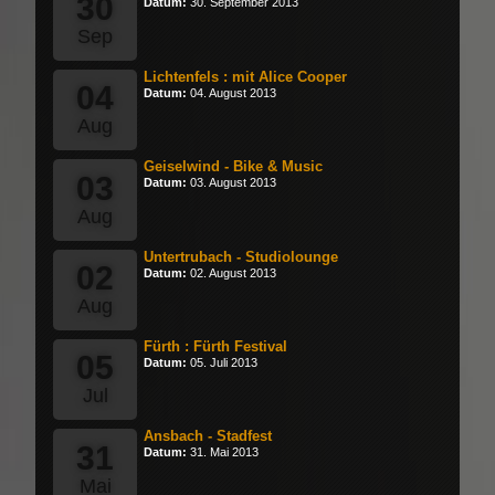
30
Datum:
30. September 2013
Sep
Lichtenfels : mit Alice Cooper
04
Datum:
04. August 2013
Aug
Geiselwind - Bike & Music
03
Datum:
03. August 2013
Aug
Untertrubach - Studiolounge
02
Datum:
02. August 2013
Aug
Fürth : Fürth Festival
05
Datum:
05. Juli 2013
Jul
Ansbach - Stadfest
31
Datum:
31. Mai 2013
Mai