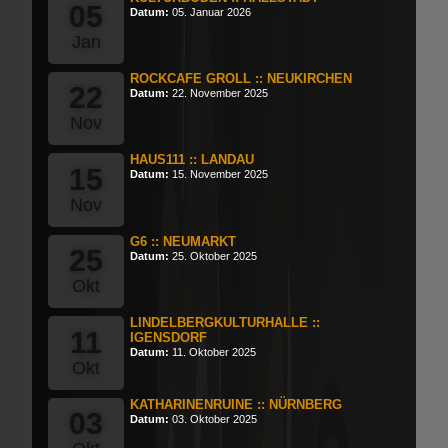
05
Datum:
05. Januar 2026
Jan
ROCKCAFE GROLL :: NEUKIRCHEN
22
Datum:
22. November 2025
Nov
HAUS111 :: LANDAU
15
Datum:
15. November 2025
Nov
G6 :: NEUMARKT
25
Datum:
25. Oktober 2025
Okt
LINDELBERGKULTURHALLE ::
11
IGENSDORF
Datum:
11. Oktober 2025
Okt
KATHARINENRUINE :: NÜRNBERG
03
Datum:
03. Oktober 2025