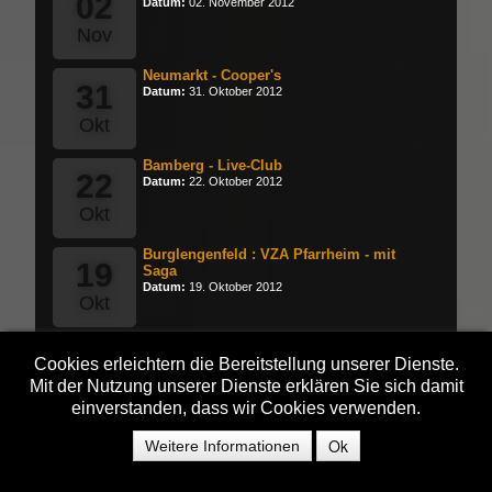
02
Datum:
02. November 2012
Nov
Neumarkt - Cooper's
31
Datum:
31. Oktober 2012
Okt
Bamberg - Live-Club
22
Datum:
22. Oktober 2012
Okt
Burglengenfeld : VZA Pfarrheim - mit
19
Saga
Datum:
19. Oktober 2012
Okt
Nürnberg : Hirsch - mit Mother's Finest
09
Datum:
09. Juli 2012
Cookies erleichtern die Bereitstellung unserer Dienste.
Mit der Nutzung unserer Dienste erklären Sie sich damit
Jul
einverstanden, dass wir Cookies verwenden.
Bamberg - Live-Club
Ok
29
Weitere Informationen
Datum:
29. April 2012
Apr