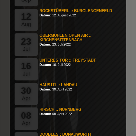
ROCKSTÜBERL :: BURGLENGENFELD
12
Datum:
12. August 2022
Aug
OBERMÜHLEN OPEN AIR ::
23
KIRCHENSITTENBACH
Datum:
23. Juli 2022
Jul
UNTERES TOR :: FREYSTADT
16
Datum:
16. Juli 2022
Jul
HAUS111 :: LANDAU
30
Datum:
30. April 2022
Apr
HIRSCH :: NÜRNBERG
08
Datum:
08. April 2022
Apr
DOUBLES : DONAUWÖRTH