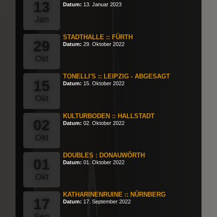
13
Datum:
13. Januar 2023
Jan
STADTHALLE :: FÜRTH
29
Datum:
29. Oktober 2022
Okt
TONELLI'S :: LEIPZIG - ABGESAGT
15
Datum:
15. Oktober 2022
Okt
KULTURBODEN :: HALLSTADT
02
Datum:
02. Oktober 2022
Okt
DOUBLES : DONAUWÖRTH
01
Datum:
01. Oktober 2022
Okt
KATHARINENRUINE :: NÜRNBERG
17
Datum:
17. September 2022
Sep