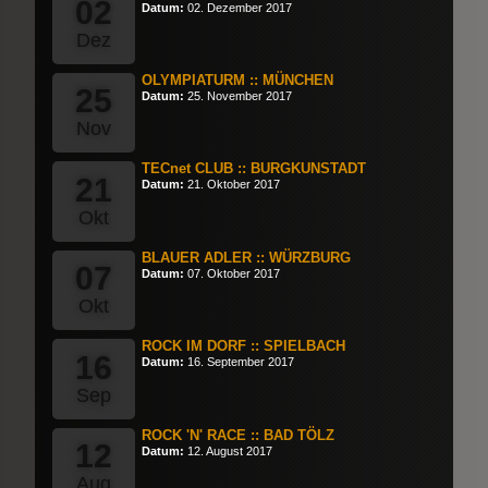
02
Datum:
02. Dezember 2017
Dez
OLYMPIATURM :: MÜNCHEN
25
Datum:
25. November 2017
Nov
TECnet CLUB :: BURGKUNSTADT
21
Datum:
21. Oktober 2017
Okt
BLAUER ADLER :: WÜRZBURG
07
Datum:
07. Oktober 2017
Okt
ROCK IM DORF :: SPIELBACH
16
Datum:
16. September 2017
Sep
ROCK 'N' RACE :: BAD TÖLZ
12
Datum:
12. August 2017
Aug