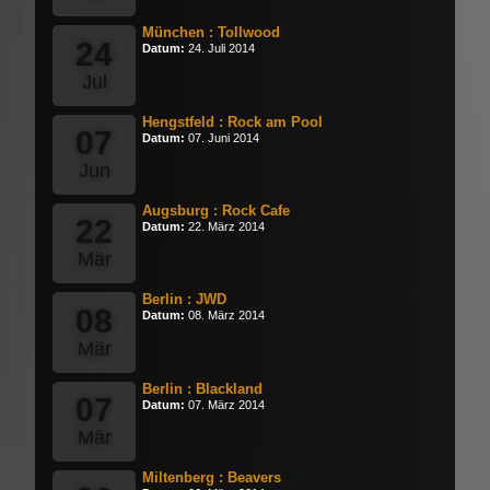
München : Tollwood
24
Datum:
24. Juli 2014
Jul
Hengstfeld : Rock am Pool
07
Datum:
07. Juni 2014
Jun
Augsburg : Rock Cafe
22
Datum:
22. März 2014
Mär
Berlin : JWD
08
Datum:
08. März 2014
Mär
Berlin : Blackland
07
Datum:
07. März 2014
Mär
Miltenberg : Beavers