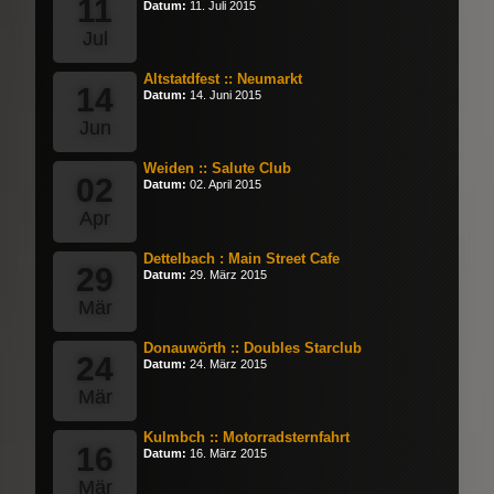
11
Datum:
11. Juli 2015
Jul
Altstatdfest :: Neumarkt
14
Datum:
14. Juni 2015
Jun
Weiden :: Salute Club
02
Datum:
02. April 2015
Apr
Dettelbach : Main Street Cafe
29
Datum:
29. März 2015
Mär
Donauwörth :: Doubles Starclub
24
Datum:
24. März 2015
Mär
Kulmbch :: Motorradsternfahrt
16
Datum:
16. März 2015
Mär