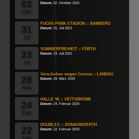
02
Datum:
02. Oktober 2021
Okt
FUCHS-PARK-STADION :: BAMBERG
31
Datum:
31. Juli 2021
Jul
SOMMERFREIHEIT :: FÜRTH
23
Datum:
23. Juli 2021
Jul
Verschoben wegen Corona :: LANDAU
28
Datum:
28. März 2020
Mär
HALLE 96 :: VEITSBRONN
24
Datum:
24. Februar 2020
Feb
DOUBLES :: DONAUWOERTH
22
Datum:
22. Februar 2020
Feb