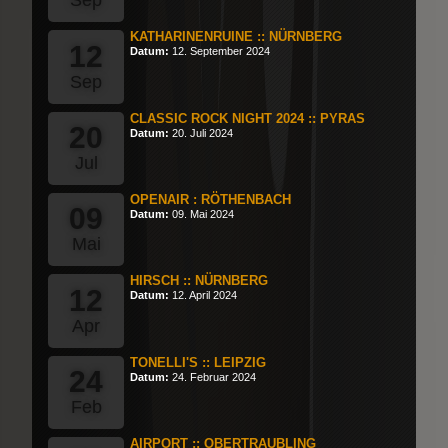
Sep
KATHARINENRUINE :: NÜRNBERG
12
Datum:
12. September 2024
Sep
CLASSIC ROCK NIGHT 2024 :: PYRAS
20
Datum:
20. Juli 2024
Jul
OPENAIR : RÖTHENBACH
09
Datum:
09. Mai 2024
Mai
HIRSCH :: NÜRNBERG
12
Datum:
12. April 2024
Apr
TONELLI'S :: LEIPZIG
24
Datum:
24. Februar 2024
Feb
AIRPORT :: OBERTRAUBLING