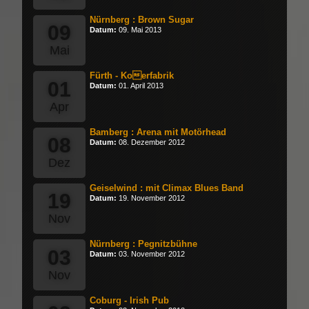
Nürnberg : Brown Sugar
09
Datum:
09. Mai 2013
Mai
Fürth - Koerfabrik
01
Datum:
01. April 2013
Apr
Bamberg : Arena mit Motörhead
08
Datum:
08. Dezember 2012
Dez
Geiselwind : mit Climax Blues Band
19
Datum:
19. November 2012
Nov
Nürnberg : Pegnitzbühne
03
Datum:
03. November 2012
Nov
Coburg - Irish Pub