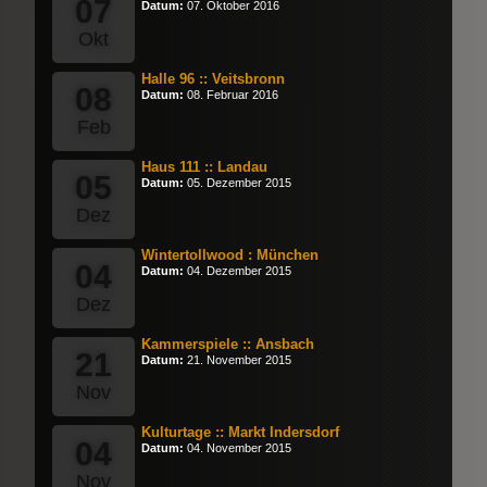
07
Datum:
07. Oktober 2016
Okt
Halle 96 :: Veitsbronn
08
Datum:
08. Februar 2016
Feb
Haus 111 :: Landau
05
Datum:
05. Dezember 2015
Dez
Wintertollwood : München
04
Datum:
04. Dezember 2015
Dez
Kammerspiele :: Ansbach
21
Datum:
21. November 2015
Nov
Kulturtage :: Markt Indersdorf
04
Datum:
04. November 2015
Nov