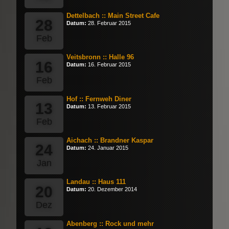
Dettelbach :: Main Street Cafe
28
Datum:
28. Februar 2015
Feb
Veitsbronn :: Halle 96
16
Datum:
16. Februar 2015
Feb
Hof :: Fernweh Diner
13
Datum:
13. Februar 2015
Feb
Aichach :: Brandner Kaspar
24
Datum:
24. Januar 2015
Jan
Landau :: Haus 111
20
Datum:
20. Dezember 2014
Dez
Abenberg :: Rock und mehr