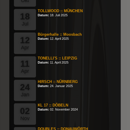
Okt
TOLLWOOD :: MÜNCHEN
18
Datum:
18. Juli 2025
Jul
Bürgerhalle :: Moosbach
12
Datum:
12. April 2025
Apr
TONELLI'S :: LEIPZIG
11
Datum:
11. April 2025
Apr
HIRSCH :: NÜRNBERG
24
Datum:
24. Januar 2025
Jan
KL 17 :: DÖBELN
02
Datum:
02. November 2024
Nov
DOUBLES :: DONAUWÖRTH